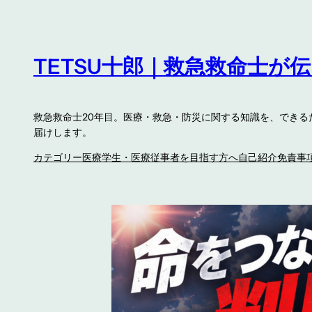
内
容
を
TETSU十郎｜救急救命士が
ス
キ
ッ
救急救命士20年目。医療・救急・防災に関する知識を、でき
プ
届けします。
カテゴリー
医療学生・医療従事者を目指す方へ
自己紹介
免責事