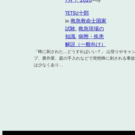
7月 1, 2026
—
by
TETSU十郎
in
救急救命士国家
試験
, 
救急現場の
知識
, 
病態・疾患
解説（一般向け）
「蜂に刺された…どうすればいい？」 山登りやキャ
プ、農作業、庭の手入れなどで突然蜂に刺される事故
は少なくあり…