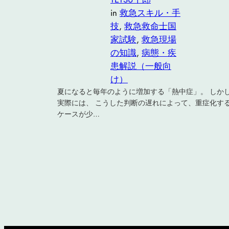
in
救急スキル・手
技
, 
救急救命士国
家試験
, 
救急現場
の知識
, 
病態・疾
患解説（一般向
け）
夏になると毎年のように増加する「熱中症」。 しか
実際には、 こうした判断の遅れによって、重症化す
ケースが少…