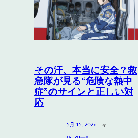
その汗、本当に安全？救
急隊が見る“危険な熱中
症”のサインと正しい対
応
5月 15, 2026
—
by
TETSU十郎