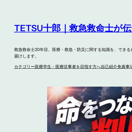
内
容
を
TETSU十郎｜救急救命士が
ス
キ
ッ
救急救命士20年目。医療・救急・防災に関する知識を、でき
プ
届けします。
カテゴリー
医療学生・医療従事者を目指す方へ
自己紹介
免責事