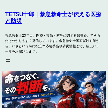
内
容
TETSU十郎｜救急救命士が伝える医療
を
と防災
ス
キ
救急救命士20年目。医療・救急・防災に関する知識を、できる
ッ
だけ分かりやすく発信しています。救急救命士国家試験対策か
プ
ら、いざという時に役立つ応急手当や防災情報まで、幅広いテ
ーマをお届けします。