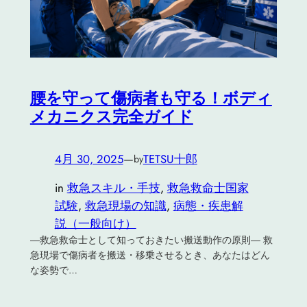
腰を守って傷病者も守る！ボディ
メカニクス完全ガイド
4月 30, 2025
—
TETSU十郎
by
in
救急スキル・手技
, 
救急救命士国家
試験
, 
救急現場の知識
, 
病態・疾患解
説（一般向け）
―救急救命士として知っておきたい搬送動作の原則― 救
急現場で傷病者を搬送・移乗させるとき、あなたはどん
な姿勢で…