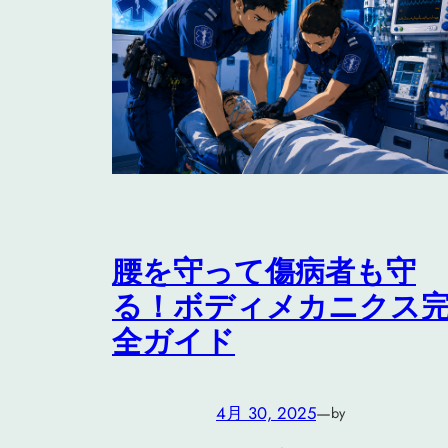
腰を守って傷病者も守
る！ボディメカニクス
全ガイド
4月 30, 2025
—
by