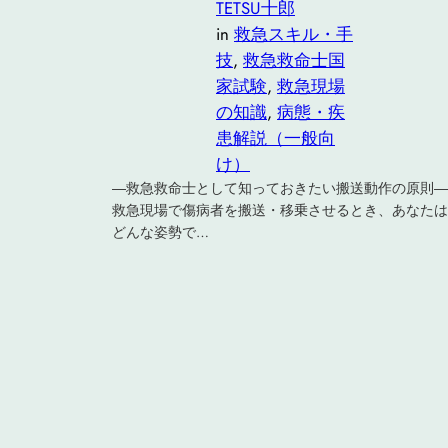
TETSU十郎
in
救急スキル・手
技
, 
救急救命士国
家試験
, 
救急現場
の知識
, 
病態・疾
患解説（一般向
け）
―救急救命士として知っておきたい搬送動作の原則―
救急現場で傷病者を搬送・移乗させるとき、あなたは
どんな姿勢で…