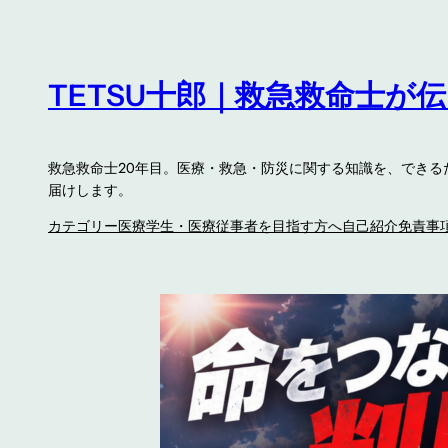
内
容
を
TETSU十郎｜救急救命士が
ス
キ
ッ
救急救命士20年目。医療・救急・防災に関する知識を、でき
プ
届けします。
カテゴリー
医療学生・医療従事者を目指す方へ
自己紹介
免責事