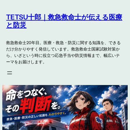
内
容
TETSU十郎｜救急救命士が伝える医療
を
と防災
ス
キ
救急救命士20年目。医療・救急・防災に関する知識を、できる
ッ
だけ分かりやすく発信しています。救急救命士国家試験対策か
プ
ら、いざという時に役立つ応急手当や防災情報まで、幅広いテ
ーマをお届けします。