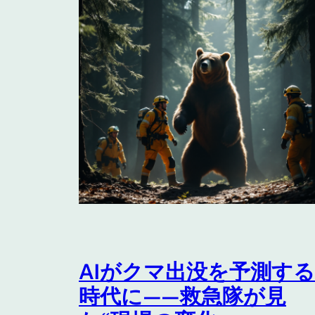
AIがクマ出没を予測する
時代に——救急隊が見