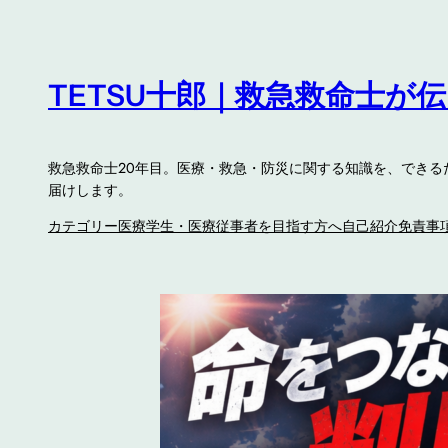
内
容
を
TETSU十郎｜救急救命士が
ス
キ
ッ
救急救命士20年目。医療・救急・防災に関する知識を、でき
プ
届けします。
カテゴリー
医療学生・医療従事者を目指す方へ
自己紹介
免責事