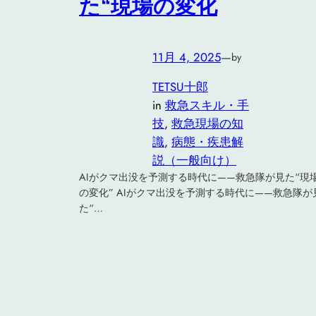
た“現場の変化
11月 4, 2025
—
by
TETSU十郎
in
救急スキル・手
技
, 
救急現場の知
識
, 
病態・疾患解
説（一般向け）
AIがクマ出没を予測する時代に——救急隊が見た“現
の変化” AIがクマ出没を予測する時代に——救急隊が
た“…