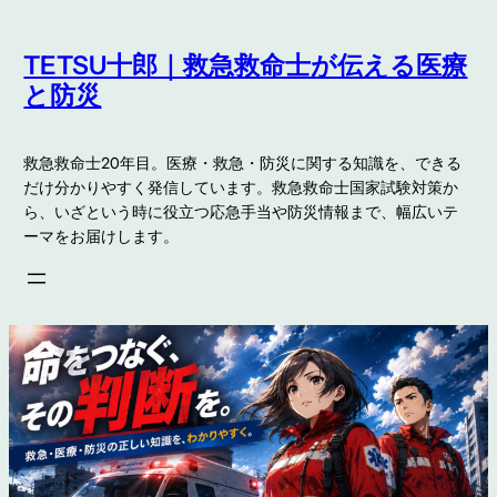
内
容
TETSU十郎｜救急救命士が伝える医療
を
と防災
ス
キ
救急救命士20年目。医療・救急・防災に関する知識を、できる
ッ
だけ分かりやすく発信しています。救急救命士国家試験対策か
プ
ら、いざという時に役立つ応急手当や防災情報まで、幅広いテ
ーマをお届けします。