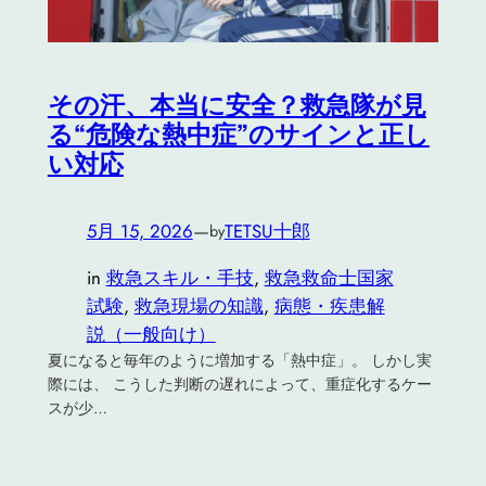
その汗、本当に安全？救急隊が見
る“危険な熱中症”のサインと正し
い対応
5月 15, 2026
—
TETSU十郎
by
in
救急スキル・手技
, 
救急救命士国家
試験
, 
救急現場の知識
, 
病態・疾患解
説（一般向け）
夏になると毎年のように増加する「熱中症」。 しかし実
際には、 こうした判断の遅れによって、重症化するケー
スが少…