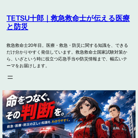
内
容
TETSU十郎｜救急救命士が伝える医療
を
と防災
ス
キ
救急救命士20年目。医療・救急・防災に関する知識を、できる
ッ
だけ分かりやすく発信しています。救急救命士国家試験対策か
プ
ら、いざという時に役立つ応急手当や防災情報まで、幅広いテ
ーマをお届けします。