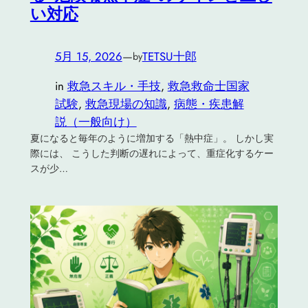
い対応
5月 15, 2026
—
TETSU十郎
by
in
救急スキル・手技
, 
救急救命士国家
試験
, 
救急現場の知識
, 
病態・疾患解
説（一般向け）
夏になると毎年のように増加する「熱中症」。 しかし実
際には、 こうした判断の遅れによって、重症化するケー
スが少…