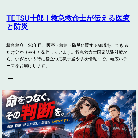
内
容
TETSU十郎｜救急救命士が伝える医療
を
と防災
ス
キ
救急救命士20年目。医療・救急・防災に関する知識を、できる
ッ
だけ分かりやすく発信しています。救急救命士国家試験対策か
プ
ら、いざという時に役立つ応急手当や防災情報まで、幅広いテ
ーマをお届けします。