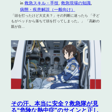
in
救急スキル・手技
, 
救急現場の知識
, 
病態・疾患解説（一般向け）
「頭を打ったけど大丈夫？」その判断に迷ったら 「子ど
もがベッドから落ちて頭を打ってしまった。」 「高齢の
親が自…
その汗、本当に安全？救急隊が見
る“危険な熱中症”のサインと正し