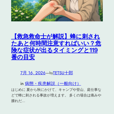
【救急救命士が解説】蜂に刺され
たあと何時間注意すればいい？危
険な症状が出るタイミングと119
番の目安
7月 16, 2026
—
TETSU十郎
by
in
病態・疾患解説（一般向け）
はじめに 夏から秋にかけて、キャンプや登山、庭仕事な
どで蜂に刺される事故が増えます。 多くの場合は痛みや
腫れだ…