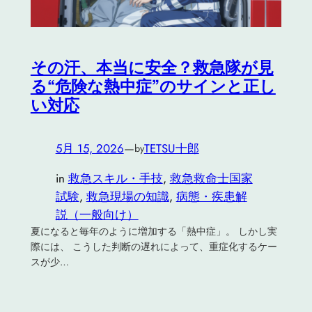
その汗、本当に安全？救急隊が見
る“危険な熱中症”のサインと正し
い対応
5月 15, 2026
—
TETSU十郎
by
in
救急スキル・手技
, 
救急救命士国家
試験
, 
救急現場の知識
, 
病態・疾患解
説（一般向け）
夏になると毎年のように増加する「熱中症」。 しかし実
際には、 こうした判断の遅れによって、重症化するケー
スが少…