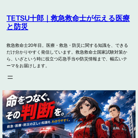
内
容
TETSU十郎｜救急救命士が伝える医療
を
と防災
ス
キ
救急救命士20年目。医療・救急・防災に関する知識を、できる
ッ
だけ分かりやすく発信しています。救急救命士国家試験対策か
プ
ら、いざという時に役立つ応急手当や防災情報まで、幅広いテ
ーマをお届けします。