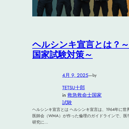
ヘルシンキ宣言とは？
国家試験対策～
4月 9, 2025
—
by
TETSU十郎
in
救急救命士国家
試験
ヘルシンキ宣言とは ヘルシンキ宣言は、1964年に世
医師会（WMA）が作った倫理のガイドラインで、医
研究に…