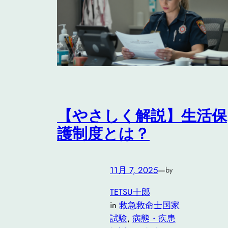
【やさしく解説】生活保
護制度とは？
11月 7, 2025
—
by
TETSU十郎
in
救急救命士国家
試験
, 
病態・疾患