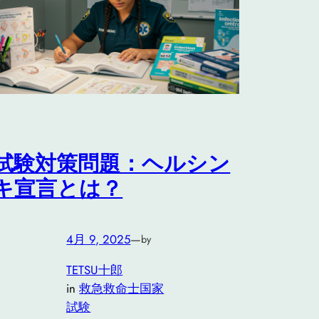
試験対策問題：ヘルシン
キ宣言とは？
4月 9, 2025
—
by
TETSU十郎
in
救急救命士国家
試験