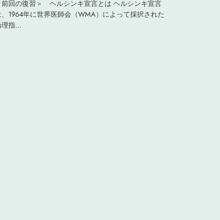
＜前回の復習＞ ヘルシンキ宣言とは ヘルシンキ宣言
は、1964年に世界医師会（WMA）によって採択された
倫理指…