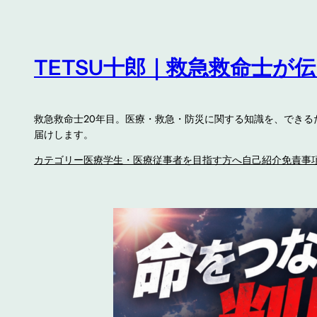
内
容
を
TETSU十郎｜救急救命士が
ス
キ
ッ
救急救命士20年目。医療・救急・防災に関する知識を、でき
プ
届けします。
カテゴリー
医療学生・医療従事者を目指す方へ
自己紹介
免責事