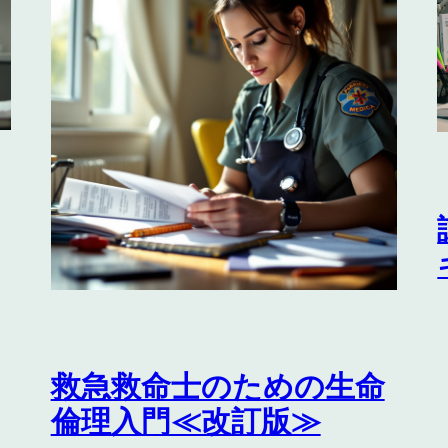
救急救命士のための生命
倫理入門≪改訂版≫