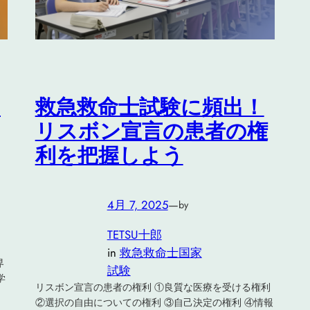
～
救急救命士試験に頻出！
リスボン宣言の患者の権
利を把握しよう
4月 7, 2025
—
by
TETSU十郎
in
救急救命士国家
界
試験
学
リスボン宣言の患者の権利 ①良質な医療を受ける権利
②選択の自由についての権利 ③自己決定の権利 ④情報