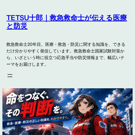
内
容
TETSU十郎｜救急救命士が伝える医療
を
と防災
ス
キ
救急救命士20年目。医療・救急・防災に関する知識を、できる
ッ
だけ分かりやすく発信しています。救急救命士国家試験対策か
プ
ら、いざという時に役立つ応急手当や防災情報まで、幅広いテ
ーマをお届けします。