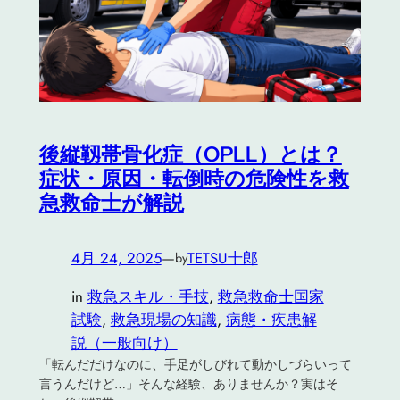
後縦靱帯骨化症（OPLL）とは？
症状・原因・転倒時の危険性を救
急救命士が解説
4月 24, 2025
—
TETSU十郎
by
in
救急スキル・手技
, 
救急救命士国家
試験
, 
救急現場の知識
, 
病態・疾患解
説（一般向け）
「転んだだけなのに、手足がしびれて動かしづらいって
言うんだけど…」そんな経験、ありませんか？実はそ