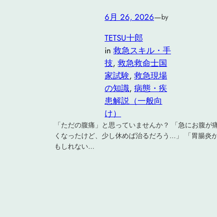
6月 26, 2026
—
by
TETSU十郎
in
救急スキル・手
技
, 
救急救命士国
家試験
, 
救急現場
の知識
, 
病態・疾
患解説（一般向
け）
「ただの腹痛」と思っていませんか？ 「急にお腹が
くなったけど、少し休めば治るだろう…」 「胃腸炎
もしれない…