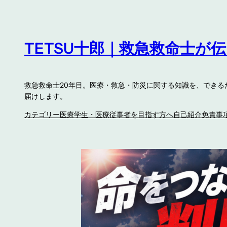
内
容
を
TETSU十郎｜救急救命士が
ス
キ
ッ
救急救命士20年目。医療・救急・防災に関する知識を、でき
プ
届けします。
カテゴリー
医療学生・医療従事者を目指す方へ
自己紹介
免責事