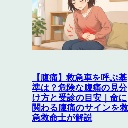
【腹痛】救急車を呼ぶ基
準は？危険な腹痛の見分
け方と受診の目安｜命に
関わる腹痛のサインを
急救命士が解説