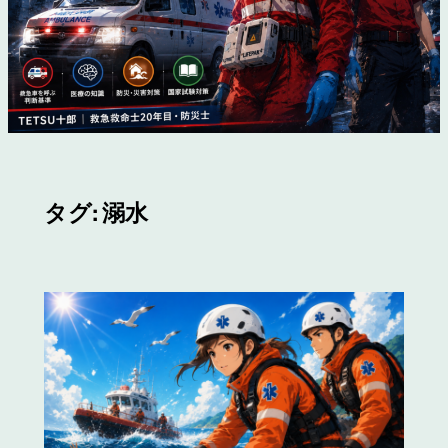
タグ:
溺水