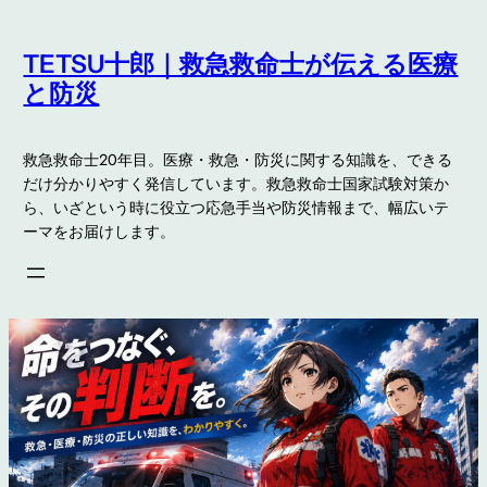
内
容
TETSU十郎｜救急救命士が伝える医療
を
と防災
ス
キ
救急救命士20年目。医療・救急・防災に関する知識を、できる
ッ
だけ分かりやすく発信しています。救急救命士国家試験対策か
プ
ら、いざという時に役立つ応急手当や防災情報まで、幅広いテ
ーマをお届けします。