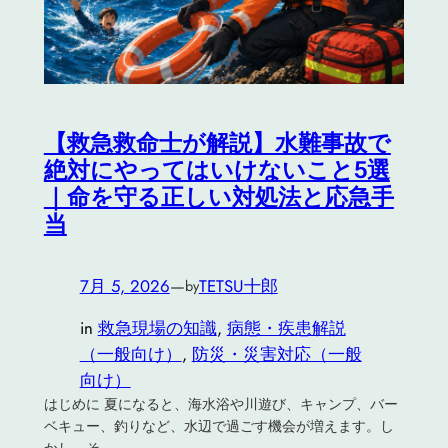
【救急救命士が解説】水難事故で
絶対にやってはいけないこと5選
｜命を守る正しい対処法と応急手
当
7月 5, 2026
—
TETSU十郎
by
in
救急現場の知識
, 
病態・疾患解説
（一般向け）
, 
防災・災害対応（一般
向け）
はじめに 夏になると、海水浴や川遊び、キャンプ、バー
ベキュー、釣りなど、水辺で過ごす機会が増えます。し