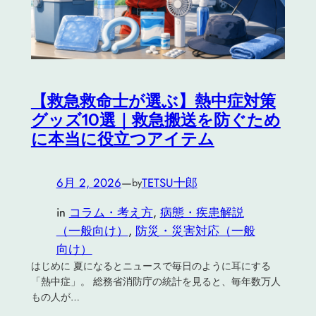
【救急救命士が選ぶ】熱中症対策
グッズ10選｜救急搬送を防ぐため
に本当に役立つアイテム
6月 2, 2026
—
TETSU十郎
by
in
コラム・考え方
, 
病態・疾患解説
（一般向け）
, 
防災・災害対応（一般
向け）
はじめに 夏になるとニュースで毎日のように耳にする
「熱中症」。 総務省消防庁の統計を見ると、毎年数万人
もの人が…