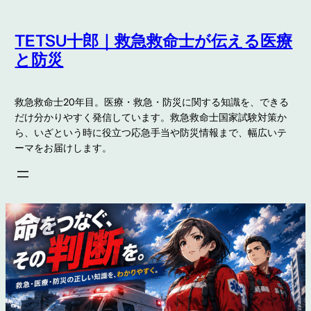
内
容
TETSU十郎｜救急救命士が伝える医療
を
と防災
ス
キ
救急救命士20年目。医療・救急・防災に関する知識を、できる
ッ
だけ分かりやすく発信しています。救急救命士国家試験対策か
プ
ら、いざという時に役立つ応急手当や防災情報まで、幅広いテ
ーマをお届けします。