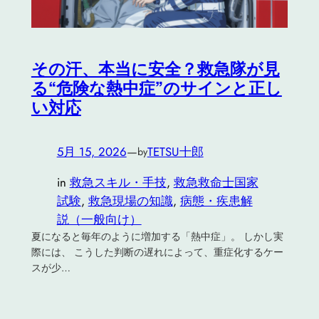
その汗、本当に安全？救急隊が見
る“危険な熱中症”のサインと正し
い対応
5月 15, 2026
—
TETSU十郎
by
in
救急スキル・手技
, 
救急救命士国家
試験
, 
救急現場の知識
, 
病態・疾患解
説（一般向け）
夏になると毎年のように増加する「熱中症」。 しかし実
際には、 こうした判断の遅れによって、重症化するケー
スが少…