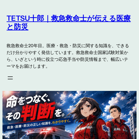
内
容
TETSU十郎｜救急救命士が伝える医療
を
と防災
ス
キ
救急救命士20年目。医療・救急・防災に関する知識を、できる
ッ
だけ分かりやすく発信しています。救急救命士国家試験対策か
プ
ら、いざという時に役立つ応急手当や防災情報まで、幅広いテ
ーマをお届けします。