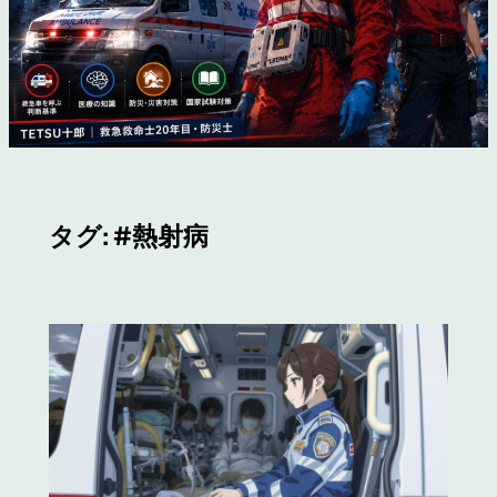
タグ:
#熱射病