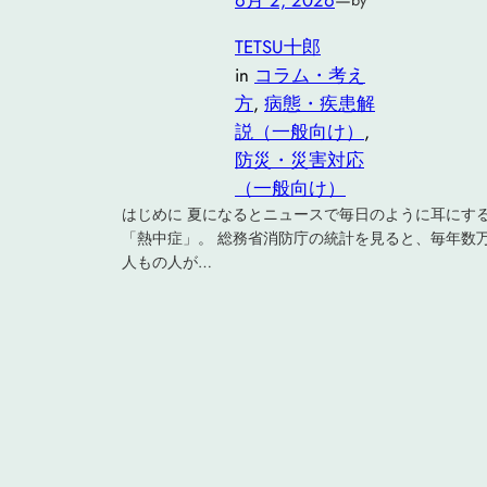
6月 2, 2026
—
by
TETSU十郎
in
コラム・考え
方
, 
病態・疾患解
説（一般向け）
, 
防災・災害対応
（一般向け）
はじめに 夏になるとニュースで毎日のように耳にす
「熱中症」。 総務省消防庁の統計を見ると、毎年数
人もの人が…