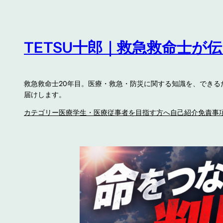
内
容
を
TETSU十郎｜救急救命士が
ス
キ
ッ
救急救命士20年目。医療・救急・防災に関する知識を、でき
プ
届けします。
カテゴリー
医療学生・医療従事者を目指す方へ
自己紹介
免責事