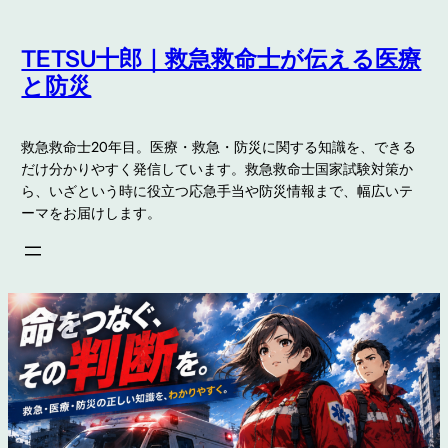
内
容
TETSU十郎｜救急救命士が伝える医療
を
と防災
ス
キ
救急救命士20年目。医療・救急・防災に関する知識を、できる
ッ
だけ分かりやすく発信しています。救急救命士国家試験対策か
プ
ら、いざという時に役立つ応急手当や防災情報まで、幅広いテ
ーマをお届けします。