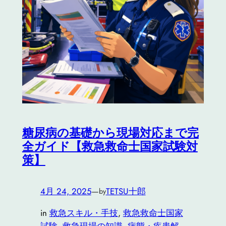
糖尿病の基礎から現場対応まで完
全ガイド【救急救命士国家試験対
策】
4月 24, 2025
—
TETSU十郎
by
in
救急スキル・手技
, 
救急救命士国家
試験
, 
救急現場の知識
, 
病態・疾患解