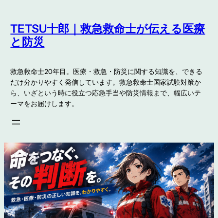
内
容
TETSU十郎｜救急救命士が伝える医療
を
と防災
ス
キ
救急救命士20年目。医療・救急・防災に関する知識を、できる
ッ
だけ分かりやすく発信しています。救急救命士国家試験対策か
プ
ら、いざという時に役立つ応急手当や防災情報まで、幅広いテ
ーマをお届けします。