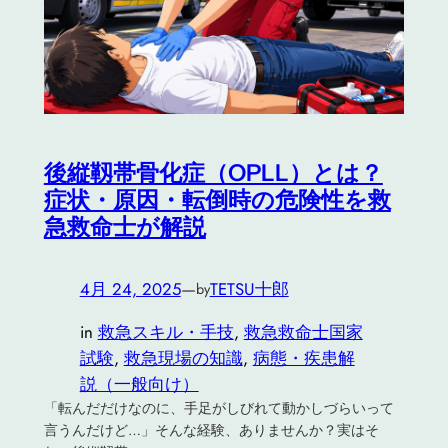
後縦靱帯骨化症（OPLL）とは？
症状・原因・転倒時の危険性を救
急救命士が解説
4月 24, 2025
—
TETSU十郎
by
in
救急スキル・手技
, 
救急救命士国家
試験
, 
救急現場の知識
, 
病態・疾患解
説（一般向け）
「転んだだけなのに、手足がしびれて動かしづらいって
言うんだけど…」そんな経験、ありませんか？実はそ