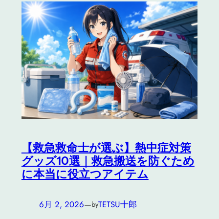
【救急救命士が選ぶ】熱中症対策
グッズ10選｜救急搬送を防ぐため
に本当に役立つアイテム
6月 2, 2026
—
TETSU十郎
by