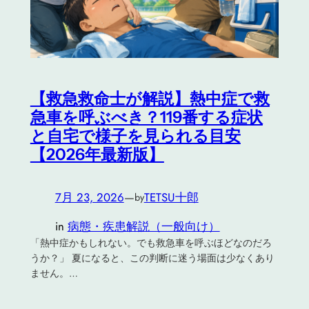
【救急救命士が解説】熱中症で救
急車を呼ぶべき？119番する症状
と自宅で様子を見られる目安
【2026年最新版】
7月 23, 2026
—
TETSU十郎
by
in
病態・疾患解説（一般向け）
「熱中症かもしれない。でも救急車を呼ぶほどなのだろ
うか？」 夏になると、この判断に迷う場面は少なくあり
ません。…