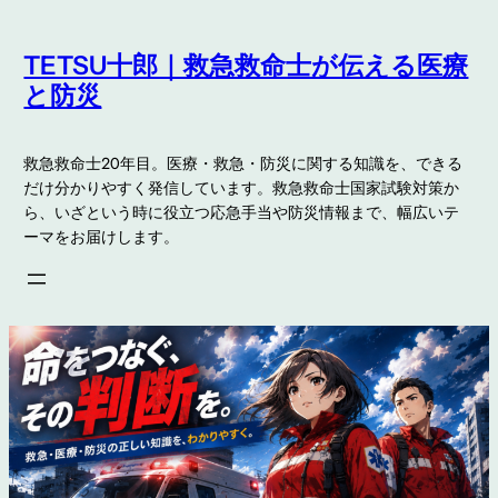
内
容
TETSU十郎｜救急救命士が伝える医療
を
と防災
ス
キ
救急救命士20年目。医療・救急・防災に関する知識を、できる
ッ
だけ分かりやすく発信しています。救急救命士国家試験対策か
プ
ら、いざという時に役立つ応急手当や防災情報まで、幅広いテ
ーマをお届けします。