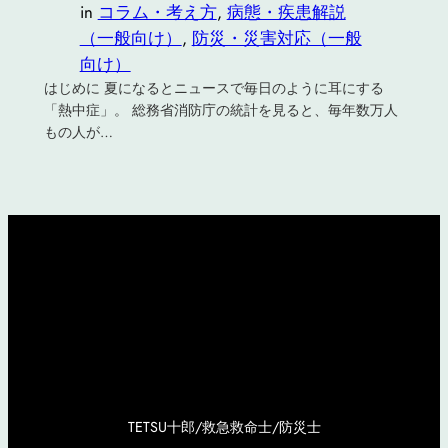
in
コラム・考え方
, 
病態・疾患解説
（一般向け）
, 
防災・災害対応（一般
向け）
はじめに 夏になるとニュースで毎日のように耳にする
「熱中症」。 総務省消防庁の統計を見ると、毎年数万人
もの人が…
TETSU十郎/救急救命士/防災士