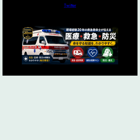
Twitter
© tetsujurofire.com