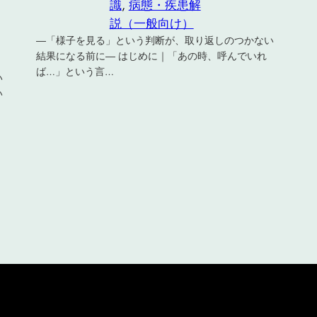
識
, 
病態・疾患解
説（一般向け）
―「様子を見る」という判断が、取り返しのつかない
結果になる前に― はじめに｜「あの時、呼んでいれ
ば…」という言…
い
い