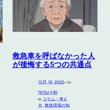
救急車を呼ばなかった人
が後悔する5つの共通点
12月 18, 2025
—
by
TETSU十郎
in
コラム・考え
方
, 
救急現場の知