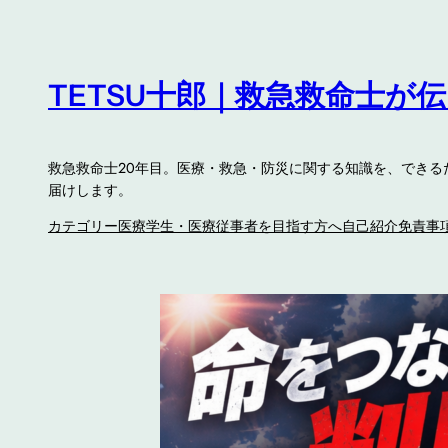
内
容
を
TETSU十郎｜救急救命士が
ス
キ
ッ
救急救命士20年目。医療・救急・防災に関する知識を、でき
プ
届けします。
カテゴリー
医療学生・医療従事者を目指す方へ
自己紹介
免責事