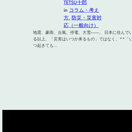
TETSU十郎
in
コラム・考え
方
, 
防災・災害対
応（一般向け）
地震、豪雨、台風、停電、大雪――。 日本に住んで
る以上、「災害はいつか来るもの」ではなく、**「
つ起きても…