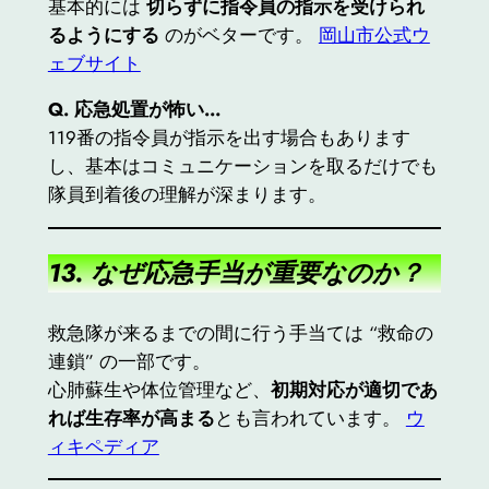
基本的には
切らずに指令員の指示を受けられ
るようにする
のがベターです。
岡山市公式ウ
ェブサイト
Q.
応急処置が怖い…
119番の指令員が指示を出す場合もあります
し、基本はコミュニケーションを取るだけでも
隊員到着後の理解が深まります。
13. なぜ応急手当が重要なのか？
救急隊が来るまでの間に行う手当ては “救命の
連鎖” の一部です。
心肺蘇生や体位管理など、
初期対応が適切であ
れば生存率が高まる
とも言われています。
ウ
ィキペディア