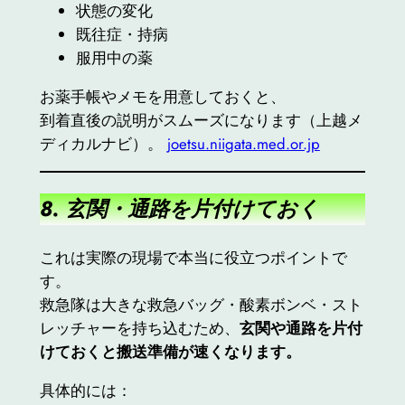
状態の変化
既往症・持病
服用中の薬
お薬手帳やメモを用意しておくと、
到着直後の説明がスムーズになります（上越メ
ディカルナビ）。
joetsu.niigata.med.or.jp
8. 玄関・通路を片付けておく
これは実際の現場で本当に役立つポイントで
す。
救急隊は大きな救急バッグ・酸素ボンベ・スト
レッチャーを持ち込むため、
玄関や通路を片付
けておくと搬送準備が速くなります。
具体的には：