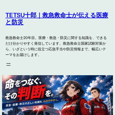
内
容
TETSU十郎｜救急救命士が伝える医療
を
と防災
ス
キ
救急救命士20年目。医療・救急・防災に関する知識を、できる
ッ
だけ分かりやすく発信しています。救急救命士国家試験対策か
プ
ら、いざという時に役立つ応急手当や防災情報まで、幅広いテ
ーマをお届けします。