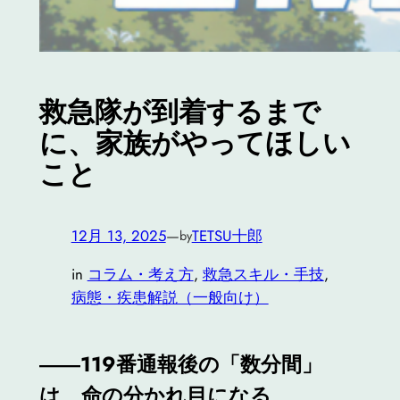
救急隊が到着するまで
に、家族がやってほしい
こと
12月 13, 2025
—
TETSU十郎
by
in
コラム・考え方
, 
救急スキル・手技
, 
病態・疾患解説（一般向け）
――119番通報後の「数分間」
は、命の分かれ目になる