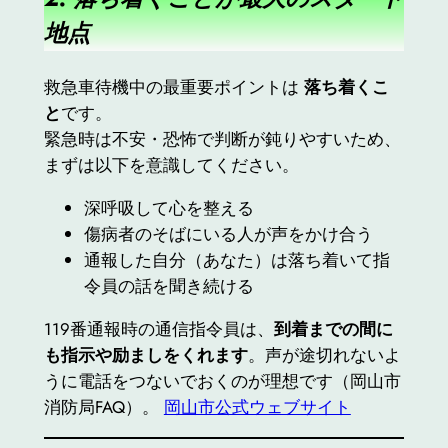
地点
救急車待機中の最重要ポイントは
落ち着くこ
と
です。
緊急時は不安・恐怖で判断が鈍りやすいため、
まずは以下を意識してください。
深呼吸して心を整える
傷病者のそばにいる人が声をかけ合う
通報した自分（あなた）は落ち着いて指
令員の話を聞き続ける
119番通報時の通信指令員は、
到着までの間に
も指示や励ましをくれます
。声が途切れないよ
うに電話をつないでおくのが理想です（岡山市
消防局FAQ）。
岡山市公式ウェブサイト