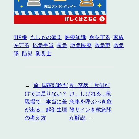
119番
もしもの備え
医療知識
命を守る
家族
を守る
応急手当
救急
救急医療
救急車
救急
隊
防災
防災士
←
前:
国家試験だ
次:
突然「片側だ
けでは足りない？
け」しびれる…救
現場で「本当に差
急車を呼ぶべき危
が出る」解剖生理
険サインを救急隊
の考え方
が解説
→