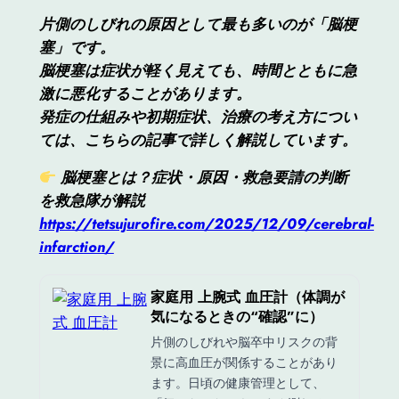
片側のしびれの原因として最も多いのが「脳梗
塞」です。
脳梗塞は症状が軽く見えても、時間とともに急
激に悪化することがあります。
発症の仕組みや初期症状、治療の考え方につい
ては、こちらの記事で詳しく解説しています。
脳梗塞とは？症状・原因・救急要請の判断
を救急隊が解説
https://tetsujurofire.com/2025/12/09/cerebral-
infarction/
家庭用 上腕式 血圧計（体調が
気になるときの“確認”に）
片側のしびれや脳卒中リスクの背
景に高血圧が関係することがあり
ます。日頃の健康管理として、