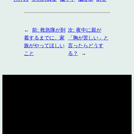
←
前:
救急隊が到
次:
夜中に親が
着するまでに、家
「胸が苦しい」と
族がやってほしい
言ったらどうす
こと
る？
→