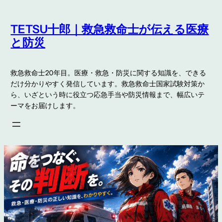
内
容
TETSU十郎｜救急救命士が伝える医療
を
と防災
ス
キ
救急救命士20年目。医療・救急・防災に関する知識を、できる
ッ
だけ分かりやすく発信しています。救急救命士国家試験対策か
プ
ら、いざという時に役立つ応急手当や防災情報まで、幅広いテ
ーマをお届けします。