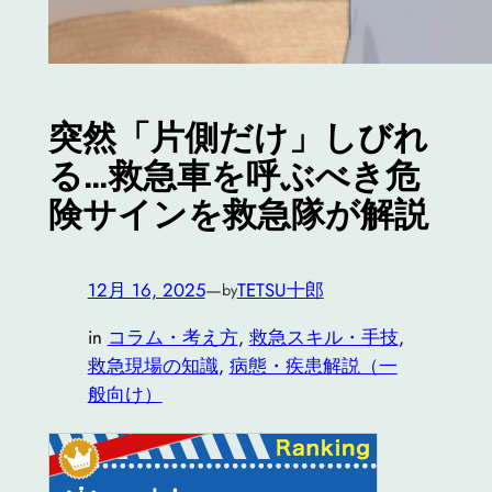
突然「片側だけ」しびれ
る…救急車を呼ぶべき危
険サインを救急隊が解説
12月 16, 2025
—
TETSU十郎
by
in
コラム・考え方
, 
救急スキル・手技
, 
救急現場の知識
, 
病態・疾患解説（一
般向け）