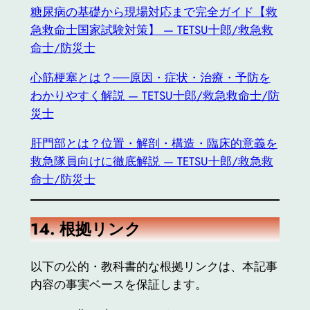
糖尿病の基礎から現場対応まで完全ガイド【救
急救命士国家試験対策】 — TETSU十郎/救急救
命士/防災士
心筋梗塞とは？──原因・症状・治療・予防を
わかりやすく解説 — TETSU十郎/救急救命士/防
災士
肝門部とは？位置・解剖・構造・臨床的意義を
救急隊員向けに徹底解説 — TETSU十郎/救急救
命士/防災士
14.
根拠リンク
以下の公的・教科書的な根拠リンクは、本記事
内容の事実ベースを保証します。