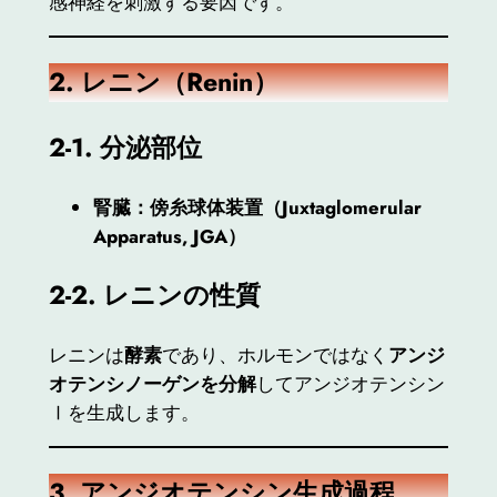
感神経を刺激する要因です。
2.
レニン（Renin）
2-1.
分泌部位
腎臓：傍糸球体装置（Juxtaglomerular
Apparatus, JGA）
2-2.
レニンの性質
レニンは
酵素
であり、ホルモンではなく
アンジ
オテンシノーゲンを分解
してアンジオテンシン
Ⅰを生成します。
3.
アンジオテンシン生成過程