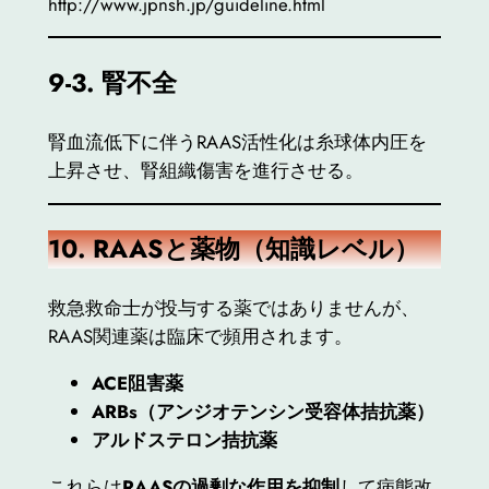
http://www.jpnsh.jp/guideline.html
9-3.
腎不全
腎血流低下に伴うRAAS活性化は糸球体内圧を
上昇させ、腎組織傷害を進行させる。
10. RAAS
と薬物（知識レベル）
救急救命士が投与する薬ではありませんが、
RAAS関連薬は臨床で頻用されます。
ACE
阻害薬
ARBs
（アンジオテンシン受容体拮抗薬）
アルドステロン拮抗薬
これらは
RAASの過剰な作用を抑制
して病態改