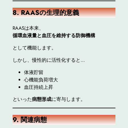
8. RAAS
の生理的意義
RAASは本来、
循環血液量と血圧を維持する防御機構
として機能します。
しかし、慢性的に活性化すると…
体液貯留
心機能負荷増大
血圧持続上昇
といった
病態形成
に寄与します。
9.
関連病態