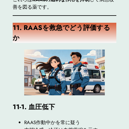
善を図る薬です。
11. RAAS
を救急でどう評価する
か
11-1.
血圧低下
RAAS作動中かを常に疑う