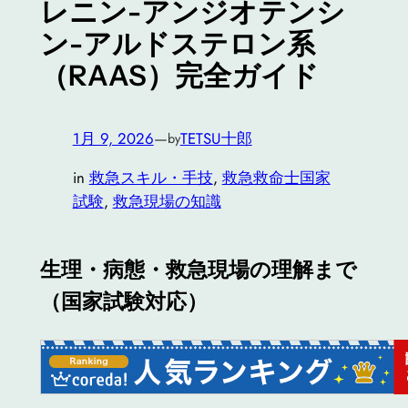
レニン-アンジオテンシ
ン-アルドステロン系
（RAAS）完全ガイド
1月 9, 2026
—
TETSU十郎
by
in
救急スキル・手技
, 
救急救命士国家
試験
, 
救急現場の知識
生理・病態・救急現場の理解まで
（国家試験対応）