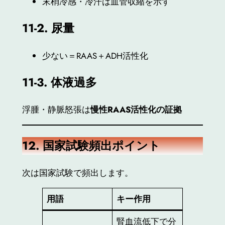
末梢冷感・冷汗は血管収縮を示す
11-2.
尿量
少ない＝RAAS＋ADH活性化
11-3.
体液過多
浮腫・静脈怒張は
慢性RAAS活性化の証拠
12.
国家試験頻出ポイント
次は国家試験で頻出します。
用語
キー作用
腎血流低下で分