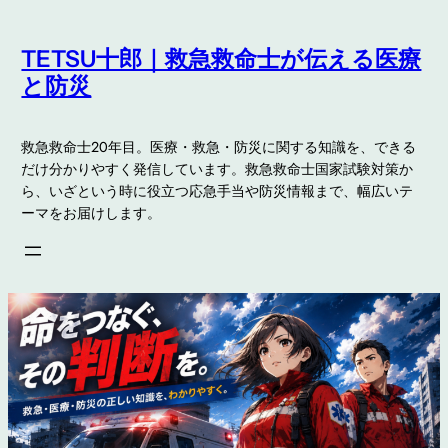
内
容
TETSU十郎｜救急救命士が伝える医療
を
と防災
ス
キ
救急救命士20年目。医療・救急・防災に関する知識を、できる
ッ
だけ分かりやすく発信しています。救急救命士国家試験対策か
プ
ら、いざという時に役立つ応急手当や防災情報まで、幅広いテ
ーマをお届けします。