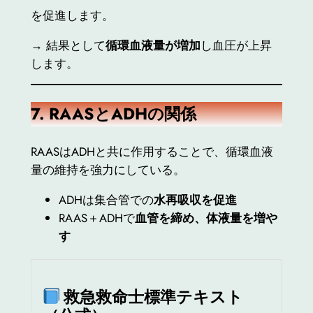
を促進します。
→ 結果として
循環血液量が増加
し血圧が上昇
します。
7. RAAS
とADHの関係
RAASはADHと共に作用することで、循環血液
量の維持を強力にしている。
ADHは集合管での
水再吸収を促進
RAAS＋ADHで
血管を締め、体液量を増や
す
救急救命士標準テキスト