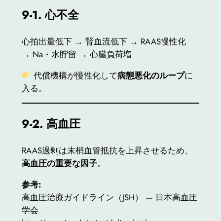
9-1.
心不全
心拍出量低下 → 腎血流低下 → RAAS慢性化
→ Na・水貯留 → 心臓負荷増
代償機構が慢性化して
病態悪化のループ
に
入る。
9-2.
高血圧
RAAS過剰は末梢血管抵抗を上昇させるため、
高血圧の重要な因子
。
参考:
高血圧治療ガイドライン（JSH） — 日本高血圧
学会