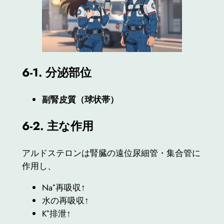
6-1.
分泌部位
副腎皮質（球状帯）
6-2.
主な作用
アルドステロンは腎臓の遠位尿細管・集合管に
作用し、
Na⁺再吸収↑
水の再吸収↑
K⁺排泄↑