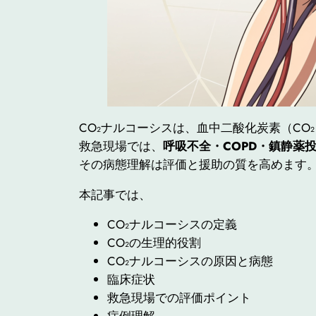
CO₂ナルコーシスは、血中二酸化炭素（CO
救急現場では、
呼吸不全・COPD・鎮静薬
その病態理解は評価と援助の質を高めます
本記事では、
CO₂ナルコーシスの定義
CO₂の生理的役割
CO₂ナルコーシスの原因と病態
臨床症状
救急現場での評価ポイント