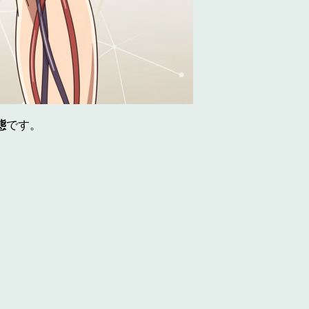
態
です。