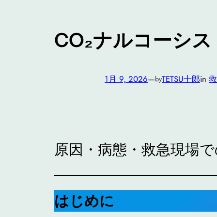
CO₂ナルコーシス（C
1月 9, 2026
—
TETSU十郎
in
救
by
原因・病態・救急現場で
はじめに