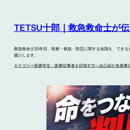
内
容
を
TETSU十郎｜救急救命士が
ス
キ
ッ
救急救命士20年目。医療・救急・防災に関する知識を、でき
プ
届けします。
カテゴリー
医療学生・医療従事者を目指す方へ
自己紹介
免責事