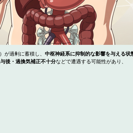
₂）が過剰に蓄積し、
中枢神経系に抑制的な影響を与える状
投与後・過換気補正不十分
などで遭遇する可能性があり、
。