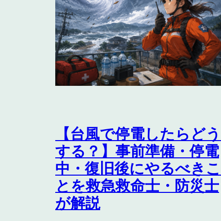
【台風で停電したらどう
する？】事前準備・停電
中・復旧後にやるべきこ
とを救急救命士・防災士
が解説