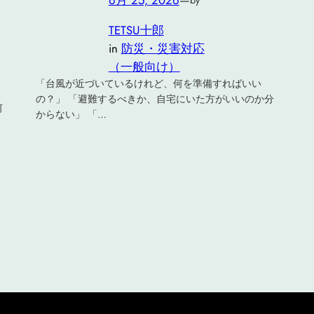
6月 25, 2026
—
by
TETSU十郎
in
防災・災害対応
（一般向け）
「台風が近づいているけれど、何を準備すればいい
の？」 「避難するべきか、自宅にいた方がいいのか分
何
からない」 「…
」