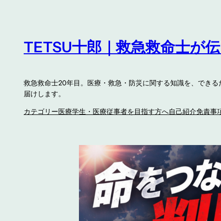
内
容
を
TETSU十郎｜救急救命士が
ス
キ
ッ
救急救命士20年目。医療・救急・防災に関する知識を、でき
プ
届けします。
カテゴリー
医療学生・医療従事者を目指す方へ
自己紹介
免責事