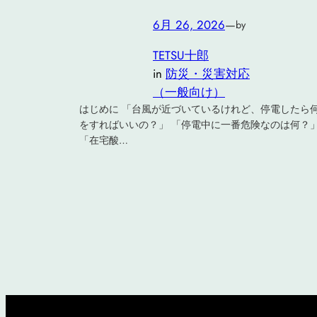
6月 26, 2026
—
by
TETSU十郎
in
防災・災害対応
（一般向け）
はじめに 「台風が近づいているけれど、停電したら
をすればいいの？」 「停電中に一番危険なのは何？
「在宅酸…