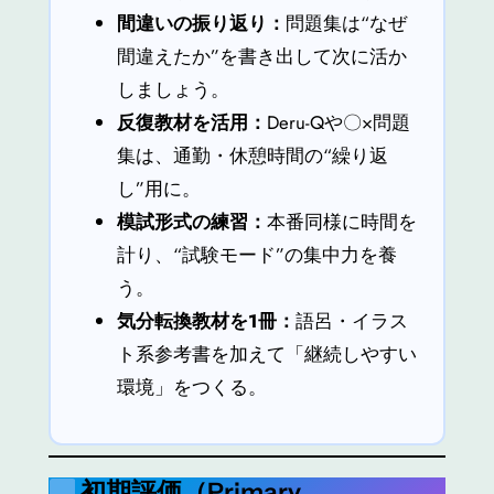
間違いの振り返り：
問題集は“なぜ
間違えたか”を書き出して次に活か
しましょう。
反復教材を活用：
Deru-Qや〇×問題
集は、通勤・休憩時間の“繰り返
し”用に。
模試形式の練習：
本番同様に時間を
計り、“試験モード”の集中力を養
う。
気分転換教材を1冊：
語呂・イラス
ト系参考書を加えて「継続しやすい
環境」をつくる。
初期評価（Primary