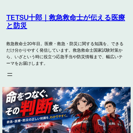
内
容
TETSU十郎｜救急救命士が伝える医療
を
と防災
ス
キ
救急救命士20年目。医療・救急・防災に関する知識を、できる
ッ
だけ分かりやすく発信しています。救急救命士国家試験対策か
プ
ら、いざという時に役立つ応急手当や防災情報まで、幅広いテ
ーマをお届けします。