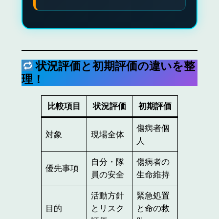
状況評価と初期評価の違いを整
理！
比較項目
状況評価
初期評価
傷病者個
対象
現場全体
人
自分・隊
傷病者の
優先事項
員の安全
生命維持
活動方針
緊急処置
目的
とリスク
と命の救