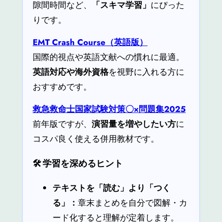
隙間時間など、
「スキマ学習」
にぴった
りです。
EMT Crash Course（英語版）
国際的視点や英語文献への慣れに最適。
英語対応や海外資格
を視野に入れる方に
おすすめです。
救急救命士国家試験対策〇×問題集2025
前年版ですが、
演習量を増やしたい方
に
コスパ良く使える併用教材です。
🛠 学習を深めるヒント
テキストを「読む」より「つく
る」：
章末まとめを自分で図解・カ
ード化すると理解が定着します。