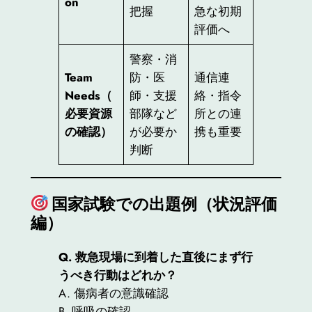
on
把握
急な初期
評価へ
警察・消
Team
防・医
通信連
Needs（
師・支援
絡・指令
必要資源
部隊など
所との連
の確認）
が必要か
携も重要
判断
国家試験での出題例（状況評価
編）
Q. 救急現場に到着した直後にまず行
うべき行動はどれか？
A. 傷病者の意識確認
B. 呼吸の確認