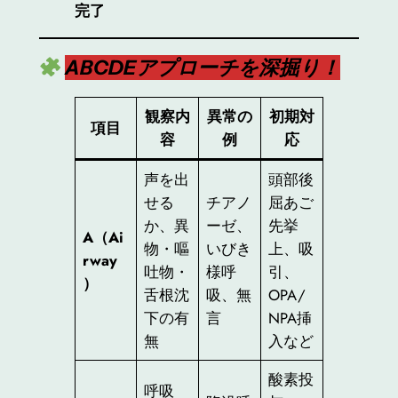
完了
ABCDEアプローチを深掘り！
観察内
異常の
初期対
項目
容
例
応
声を出
頭部後
せる
チアノ
屈あご
か、異
ーゼ、
先挙
A（Ai
物・嘔
いびき
上、吸
rway
吐物・
様呼
引、
）
舌根沈
吸、無
OPA/
下の有
言
NPA挿
無
入など
酸素投
呼吸