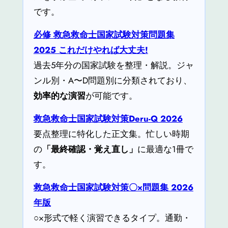
です。
必修 救急救命士国家試験対策問題集
2025 これだけやれば大丈夫!
過去5年分の国家試験を整理・解説。ジャ
ンル別・A〜D問題別に分類されており、
効率的な演習
が可能です。
救急救命士国家試験対策Deru-Q 2026
要点整理に特化した正文集。忙しい時期
の
「最終確認・覚え直し」
に最適な1冊で
す。
救急救命士国家試験対策〇×問題集 2026
年版
○×形式で軽く演習できるタイプ。通勤・