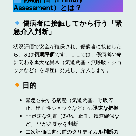
Assessment）とは？
傷病者に接触してから行う「緊
急介入判断」
状況評価で安全が確保され、傷病者に接触した
ら、次は
初期評価
です。ここでは、傷病者の命
に関わる重大な異常（気道閉塞・無呼吸・ショ
ックなど）を即座に発見し、介入します。
目的
緊急を要する病態（気道閉塞、呼吸停
止、出血性ショックなど）の
迅速な把握
**迅速な処置（BVM、止血、気道確保な
ど）**が必要かを判断
二次評価に進む前の
クリティカル判断の