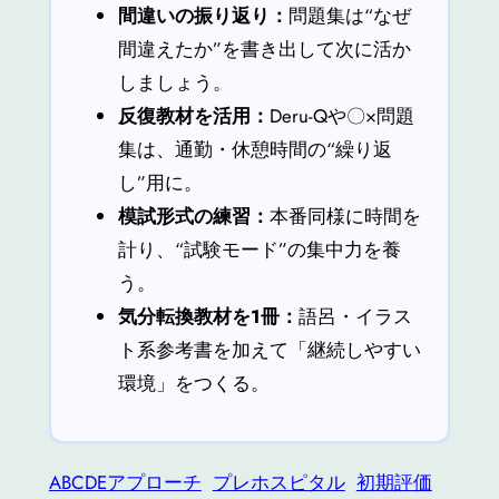
間違いの振り返り：
問題集は“なぜ
間違えたか”を書き出して次に活か
しましょう。
反復教材を活用：
Deru-Qや〇×問題
集は、通勤・休憩時間の“繰り返
し”用に。
模試形式の練習：
本番同様に時間を
計り、“試験モード”の集中力を養
う。
気分転換教材を1冊：
語呂・イラス
ト系参考書を加えて「継続しやすい
環境」をつくる。
ABCDEアプローチ
プレホスピタル
初期評価