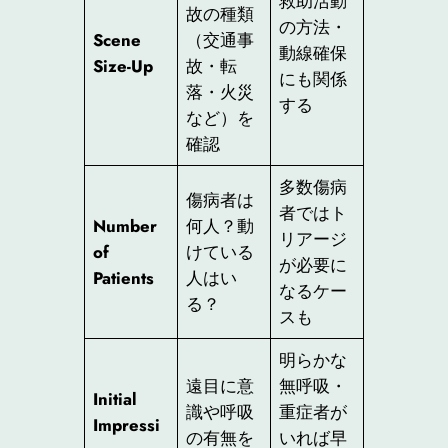
救助活動
故の種類
の方法・
Scene
（交通事
動線確保
Size-Up
故・転
にも関係
落・火災
する
など）を
確認
多数傷病
傷病者は
者ではト
Number
何人？動
リアージ
of
けている
が必要に
Patients
人はい
なるケー
る？
スも
明らかな
遠目に意
無呼吸・
Initial
識や呼吸
重症者が
Impressi
の有無を
いれば早