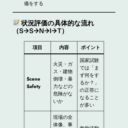
備をする
状況評価の具体的な流れ
（S→S→N→I→T）
項目
内容
ポイント
国家試験
火災・ガ
では「ま
ス・建物
ず何をす
Scene
倒壊・暴
るか？」
Safety
力などの
の正答に
危険がな
なること
いか
が多い
現場の全
体像、事