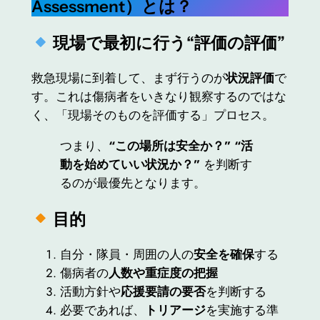
Assessment）とは？
現場で最初に行う“評価の評価”
救急現場に到着して、まず行うのが
状況評価
で
す。これは傷病者をいきなり観察するのではな
く、「現場そのものを評価する」プロセス。
つまり、
“この場所は安全か？” “活
動を始めていい状況か？”
を判断す
るのが最優先となります。
目的
自分・隊員・周囲の人の
安全を確保
する
傷病者の
人数や重症度の把握
活動方針や
応援要請の要否
を判断する
必要であれば、
トリアージ
を実施する準