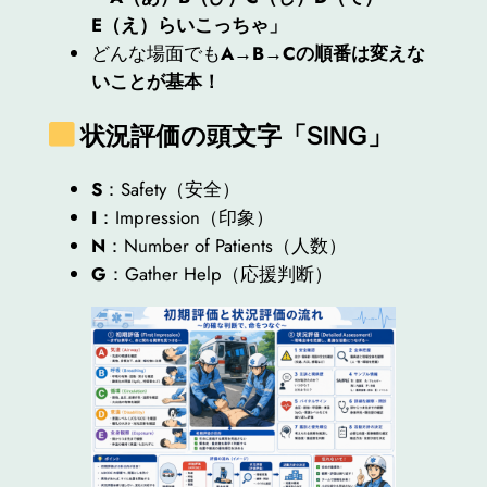
E（え）らいこっちゃ」
どんな場面でも
A→B→Cの順番は変えな
いことが基本！
状況評価の頭文字「SING」
S
：Safety（安全）
I
：Impression（印象）
N
：Number of Patients（人数）
G
：Gather Help（応援判断）