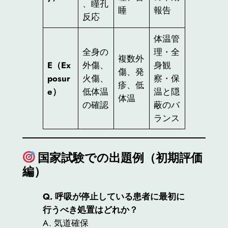
、瞳孔
睡
報告
反応
体温管
全身の
理・全
複数外
E（Ex
外傷、
身観
傷、発
posur
火傷、
察・保
疹、低
e）
低体温
温と隠
体温
の確認
蔽のバ
ランス
国家試験での出題例（初期評価
編）
Q. 呼吸が停止している患者に最初に
行うべき処置はどれか？
A. 気道確保