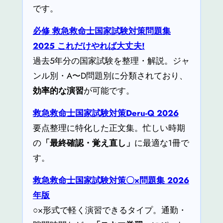
です。
必修 救急救命士国家試験対策問題集
2025 これだけやれば大丈夫!
過去5年分の国家試験を整理・解説。ジャ
ンル別・A〜D問題別に分類されており、
効率的な演習
が可能です。
救急救命士国家試験対策Deru-Q 2026
要点整理に特化した正文集。忙しい時期
の
「最終確認・覚え直し」
に最適な1冊で
す。
救急救命士国家試験対策〇×問題集 2026
年版
○×形式で軽く演習できるタイプ。通勤・