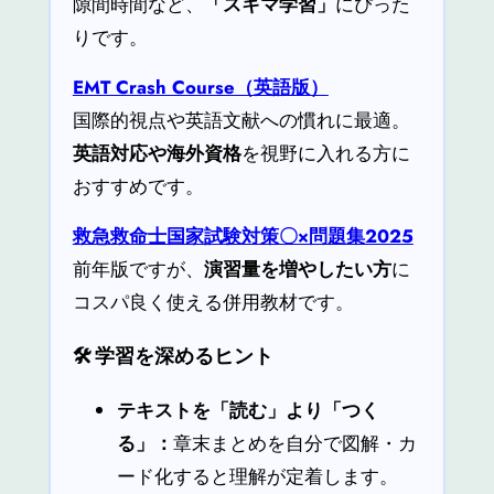
隙間時間など、
「スキマ学習」
にぴった
りです。
EMT Crash Course（英語版）
国際的視点や英語文献への慣れに最適。
英語対応や海外資格
を視野に入れる方に
おすすめです。
救急救命士国家試験対策〇×問題集2025
前年版ですが、
演習量を増やしたい方
に
コスパ良く使える併用教材です。
🛠 学習を深めるヒント
テキストを「読む」より「つく
る」：
章末まとめを自分で図解・カ
ード化すると理解が定着します。