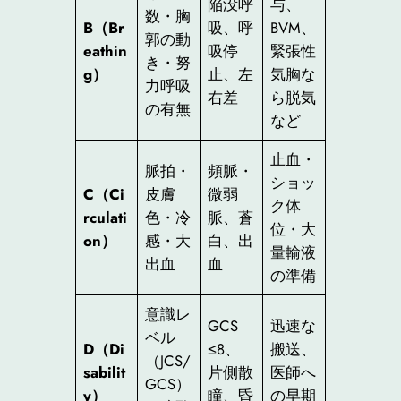
陥没呼
与、
数・胸
B（Br
吸、呼
BVM、
郭の動
eathin
吸停
緊張性
き・努
g）
止、左
気胸な
力呼吸
右差
ら脱気
の有無
など
止血・
脈拍・
頻脈・
ショッ
C（Ci
皮膚
微弱
ク体
rculati
色・冷
脈、蒼
位・大
on）
感・大
白、出
量輸液
出血
血
の準備
意識レ
GCS
迅速な
ベル
D（Di
≤8、
搬送、
（JCS/
sabilit
片側散
医師へ
GCS）
y）
瞳、昏
の早期