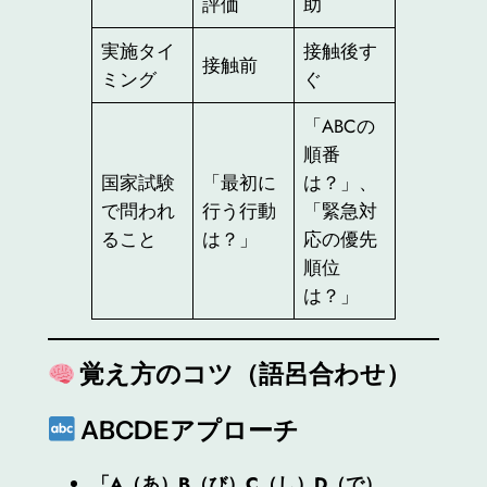
評価
助
実施タイ
接触後す
接触前
ミング
ぐ
「ABCの
順番
国家試験
「最初に
は？」、
で問われ
行う行動
「緊急対
ること
は？」
応の優先
順位
は？」
覚え方のコツ（語呂合わせ）
ABCDEアプローチ
「A（あ）B（び）C（し）D（で）