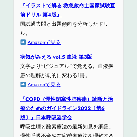
『イラストで解る 救急救命士国家試験直
前ドリル 第4版』
国試過去問と出題傾向を分析したドリ
ル。
Amazonで見る
病気がみえる vol.5 血液 第3版
文字より“ビジュアル”で覚える。血液疾
患の理解が劇的に変わる1冊。
Amazonで見る
『COPD（慢性閉塞性肺疾患）診断と治
療のためのガイドライン2022〔第6
版〕』日本呼吸器学会
呼吸生理と酸素療法の最新知見を網羅。
慢性呼吸不全や在宅酸素療法を理解する