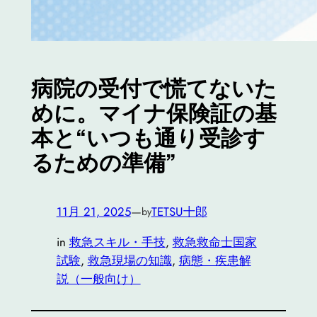
病院の受付で慌てないた
めに。マイナ保険証の基
本と“いつも通り受診す
るための準備”
11月 21, 2025
—
TETSU十郎
by
in
救急スキル・手技
, 
救急救命士国家
試験
, 
救急現場の知識
, 
病態・疾患解
説（一般向け）