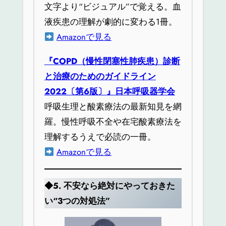
文字より“ビジュアル”で覚える。血
液疾患の理解が劇的に変わる1冊。
Amazonで見る
『COPD（慢性閉塞性肺疾患）診断
と治療のためのガイドライン
2022〔第6版〕』日本呼吸器学会
呼吸生理と酸素療法の最新知見を網
羅。慢性呼吸不全や在宅酸素療法を
理解するうえで必読の一冊。
Amazonで見る
◆5.
不安なら絶対にやっておきた
い“3つの対処法”