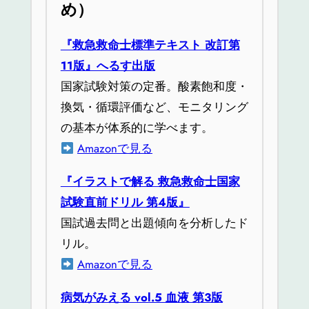
め）
『救急救命士標準テキスト 改訂第
11版』へるす出版
国家試験対策の定番。酸素飽和度・
換気・循環評価など、モニタリング
の基本が体系的に学べます。
Amazonで見る
『イラストで解る 救急救命士国家
試験直前ドリル 第4版』
国試過去問と出題傾向を分析したド
リル。
Amazonで見る
病気がみえる vol.5 血液 第3版