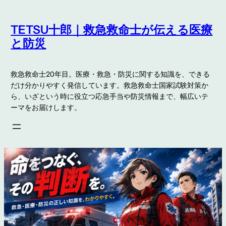
内
容
TETSU十郎｜救急救命士が伝える医療
を
と防災
ス
キ
救急救命士20年目。医療・救急・防災に関する知識を、できる
ッ
だけ分かりやすく発信しています。救急救命士国家試験対策か
プ
ら、いざという時に役立つ応急手当や防災情報まで、幅広いテ
ーマをお届けします。