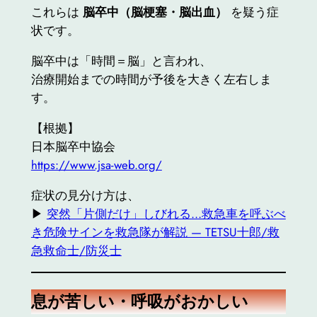
これらは
脳卒中（脳梗塞・脳出血）
を疑う症
状です。
脳卒中は「時間＝脳」と言われ、
治療開始までの時間が予後を大きく左右しま
す。
【根拠】
日本脳卒中協会
https://www.jsa-web.org/
症状の見分け方は、
▶︎
突然「片側だけ」しびれる…救急車を呼ぶべ
き危険サインを救急隊が解説 — TETSU十郎/救
急救命士/防災士
息が苦しい・呼吸がおかしい