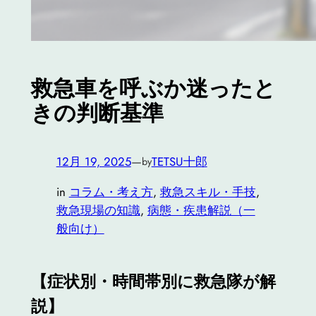
救急車を呼ぶか迷ったと
きの判断基準
12月 19, 2025
—
TETSU十郎
by
in
コラム・考え方
, 
救急スキル・手技
, 
救急現場の知識
, 
病態・疾患解説（一
般向け）
【症状別・時間帯別に救急隊が解
説】