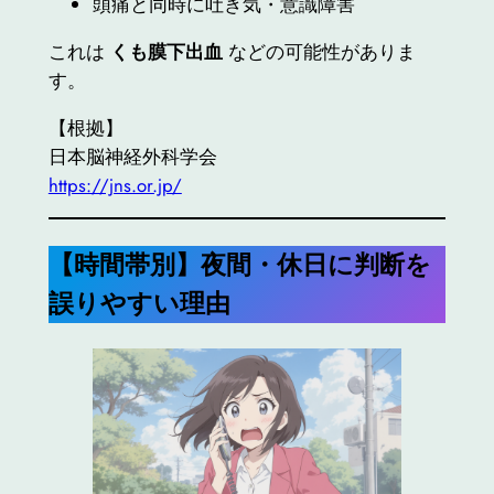
頭痛と同時に吐き気・意識障害
これは
くも膜下出血
などの可能性がありま
す。
【根拠】
日本脳神経外科学会
https://jns.or.jp/
【時間帯別】夜間・休日に判断を
誤りやすい理由