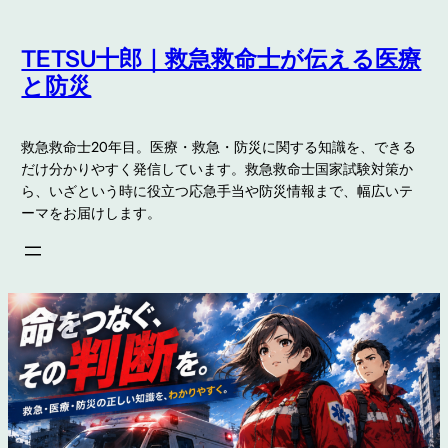
内
容
TETSU十郎｜救急救命士が伝える医療
を
と防災
ス
キ
救急救命士20年目。医療・救急・防災に関する知識を、できる
ッ
だけ分かりやすく発信しています。救急救命士国家試験対策か
プ
ら、いざという時に役立つ応急手当や防災情報まで、幅広いテ
ーマをお届けします。