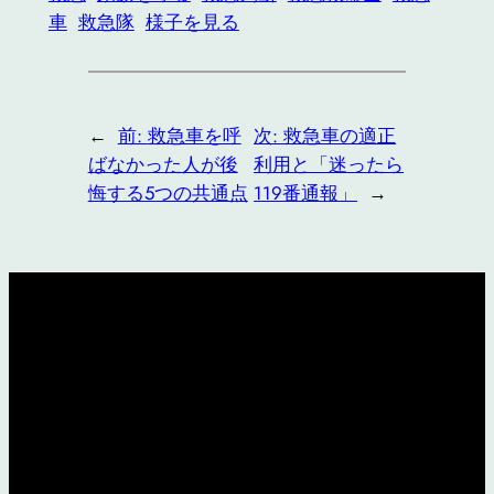
車
救急隊
様子を見る
←
前:
救急車を呼
次:
救急車の適正
ばなかった人が後
利用と「迷ったら
悔する5つの共通点
119番通報」
→