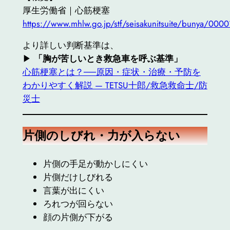
厚生労働省｜心筋梗塞
https://www.mhlw.go.jp/stf/seisakunitsuite/bunya/000
より詳しい判断基準は、
▶︎
「胸が苦しいとき救急車を呼ぶ基準」
心筋梗塞とは？──原因・症状・治療・予防を
わかりやすく解説 — TETSU十郎/救急救命士/防
災士
片側のしびれ・力が入らない
片側の手足が動かしにくい
片側だけしびれる
言葉が出にくい
ろれつが回らない
顔の片側が下がる